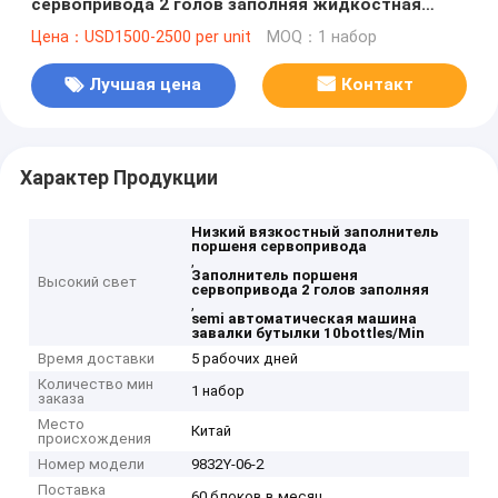
сервопривода 2 голов заполняя жидкостная
заполняя 10bottles/min
Цена：USD1500-2500 per unit
MOQ：1 набор
Лучшая цена
Контакт
Характер Продукции
Низкий вязкостный заполнитель
поршеня сервопривода
,
Заполнитель поршеня
Высокий свет
сервопривода 2 голов заполняя
,
semi автоматическая машина
завалки бутылки 10bottles/Min
Время доставки
5 рабочих дней
Количество мин
1 набор
заказа
Место
Китай
происхождения
Номер модели
9832Y-06-2
Поставка
60 блоков в месяц