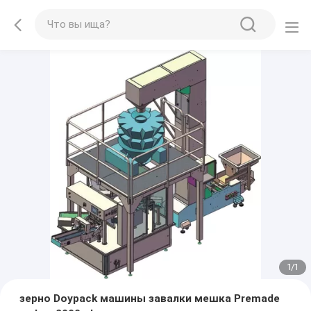
1
/
1
зерно Doypack машины завалки мешка Premade