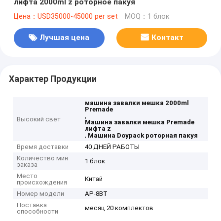
лифта 2000ml z роторное пакуя
Цена：USD35000-45000 per set
MOQ：1 блок
Лучшая цена
Контакт
Характер Продукции
машина завалки мешка 2000ml
Premade
,
Высокий свет
Машина завалки мешка Premade
лифта z
,
Машина Doypack роторная пакуя
Время доставки
40 ДНЕЙ РАБОТЫ
Количество мин
1 блок
заказа
Место
Китай
происхождения
Номер модели
AP-8BT
Поставка
месяц 20 комплектов
способности