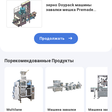
зерно Doypack машины
завалки мешка Premade
лифта 2000ml z роторное
пакуя
Продолжать
Порекомендованные Продукты
Multilane
Машина завалки
Машина зава