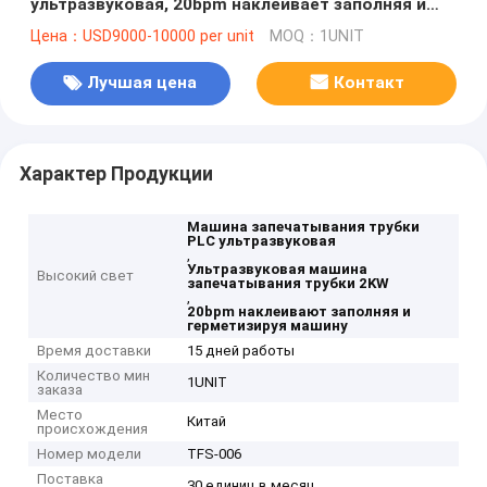
ультразвуковая, 20bpm наклеивает заполняя и
герметизируя машину
Цена：USD9000-10000 per unit
MOQ：1UNIT
Лучшая цена
Контакт
Характер Продукции
Машина запечатывания трубки
PLC ультразвуковая
,
Ультразвуковая машина
Высокий свет
запечатывания трубки 2KW
,
20bpm наклеивают заполняя и
герметизируя машину
Время доставки
15 дней работы
Количество мин
1UNIT
заказа
Место
Китай
происхождения
Номер модели
TFS-006
Поставка
30 единиц в месяц